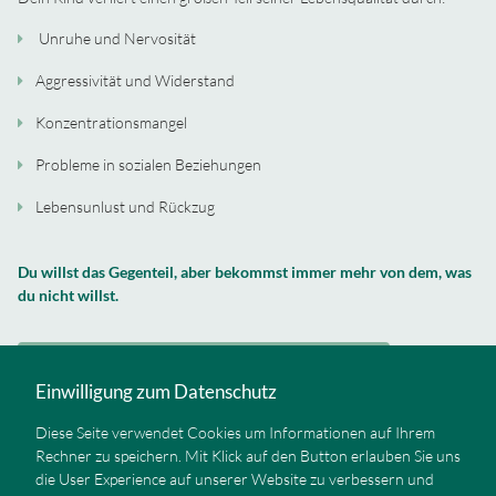
Unruhe und Nervosität
Aggressivität und Widerstand
Konzentrationsmangel
Probleme in sozialen Beziehungen
Lebensunlust und Rückzug
Du willst das Gegenteil, aber bekommst immer mehr von dem, was
du nicht willst.
Ich möchte nicht, dass mein Kind unglücklich ist!
Einwilligung zum Datenschutz
Diese Seite verwendet Cookies um Informationen auf Ihrem
Rechner zu speichern. Mit Klick auf den Button erlauben Sie uns
Das, was du in den letzten Jahren bis heute erlebt hast, ist traurig.
die User Experience auf unserer Website zu verbessern und
Wenn du aber jetzt immer noch darauf hoffst, dass sich das Blatt für