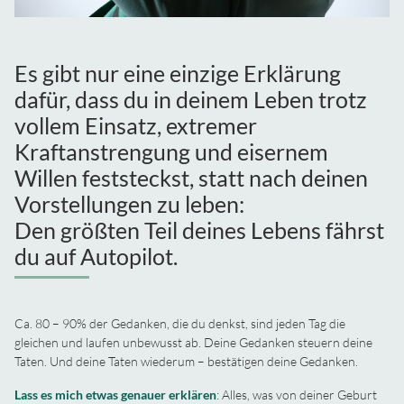
Es gibt nur eine einzige Erklärung
dafür, dass du in deinem Leben trotz
vollem Einsatz, extremer
Kraftanstrengung und eisernem
Willen feststeckst, statt nach deinen
Vorstellungen zu leben:
Den größten Teil deines Lebens fährst
du auf Autopilot.
Ca. 80 – 90% der Gedanken, die du denkst, sind jeden Tag die
gleichen und laufen unbewusst ab. Deine Gedanken steuern deine
Taten. Und deine Taten wiederum – bestätigen deine Gedanken.
Lass es mich etwas genauer erklären
: Alles, was von deiner Geburt