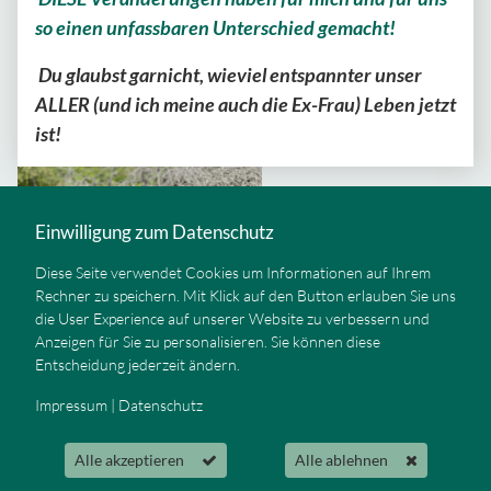
so einen unfassbaren Unterschied gemacht!
Du glaubst garnicht, wieviel entspannter unser
ALLER (und ich meine auch die Ex-Frau) Leben jetzt
ist!
Einwilligung zum Datenschutz
Diese Seite verwendet Cookies um Informationen auf Ihrem
Rechner zu speichern. Mit Klick auf den Button erlauben Sie uns
die User Experience auf unserer Website zu verbessern und
Anzeigen für Sie zu personalisieren. Sie können diese
Entscheidung jederzeit ändern.
Impressum
|
Datenschutz
Alle akzeptieren
Alle ablehnen
Impressum
|
Datenschutz