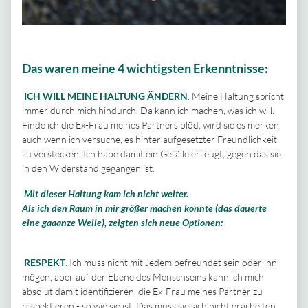
Das waren meine 4 wichtigsten Erkenntnisse:
ICH WILL MEINE HALTUNG ÄNDERN
. Meine Haltung spricht
immer durch mich hindurch. Da kann ich machen, was ich will.
Finde ich die Ex-Frau meines Partners blöd, wird sie es merken,
auch wenn ich versuche, es hinter aufgesetzter Freundlichkeit
zu verstecken. Ich habe damit ein Gefälle erzeugt, gegen das sie
in den Widerstand gegangen ist.
Mit dieser Haltung kam ich nicht weiter.
Als ich den Raum in mir größer machen konnte (das dauerte
eine gaaanze Weile), zeigten sich neue Optionen:
RESPEKT
. Ich muss nicht mit Jedem befreundet sein oder ihn
mögen, aber auf der Ebene des Menschseins kann ich mich
absolut damit identifizieren, die Ex-Frau meines Partner zu
respektieren - so wie sie ist. Das muss sie sich nicht erarbeiten,